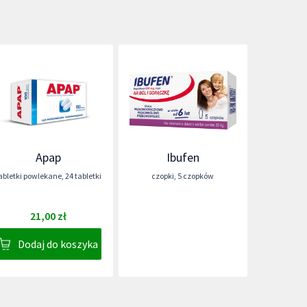
Apap
Ibufen
abletki powlekane
,
24 tabletki
czopki
,
5 czopków
21,00 zł
Dodaj do koszyka