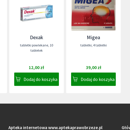
Dexak
Migea
tabletki powlekane
,
10
tabletki
,
4 tabletki
tabletek
12,00 zł
39,00 zł
Dodaj do koszyka
Dodaj do koszyka
Apteka internetowa
www.aptekaprawobrzeze.pl
Głó