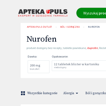
Wyszukaj
pro
APTEKA PULS OUTLET
›
BÓL I GORĄCZKA
›
NUROFEN
Nurofen
produkt dostępny bez recepty
,
tabletki powlekane
,
ibuprofen
,
Recki
Dawka
:
Opakowanie
:
12 tabletek blister w kartoniku
200 mg
niedostępny
brak ofert
Wszystkie kategorie
Alergia
Ból i gorączk