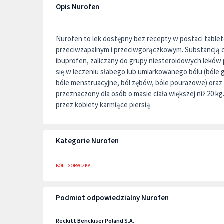
Opis Nurofen
Nurofen to lek dostępny bez recepty w postaci table
przeciwzapalnym i przeciwgorączkowym. Substancją c
ibuprofen, zaliczany do grupy niesteroidowych leków
się w leczeniu słabego lub umiarkowanego bólu (bóle
bóle menstruacyjne, ból zębów, bóle pourazowe) oraz
przeznaczony dla osób o masie ciała większej niż 20 
przez kobiety karmiące piersią.
Kategorie Nurofen
BÓL I GORĄCZKA
Podmiot odpowiedzialny Nurofen
Reckitt Benckiser Poland S.A.