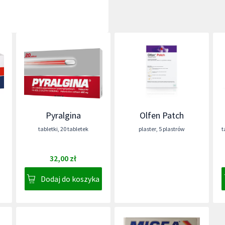
Pyralgina
Olfen Patch
tabletki
,
20 tabletek
plaster
,
5 plastrów
t
32,00 zł
Dodaj do koszyka