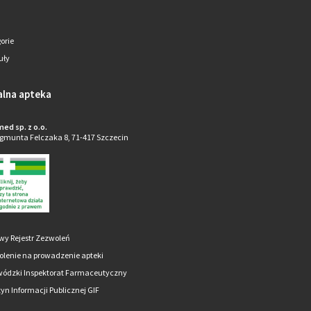
orie
uły
alna apteka
ed sp. z o.o.
ygmunta Felczaka 8, 71-417 Szczecin
wy Rejestr Zezwoleń
lenie na prowadzenie apteki
ódzki Inspektorat Farmaceutyczny
tyn Informacji Publicznej GIF