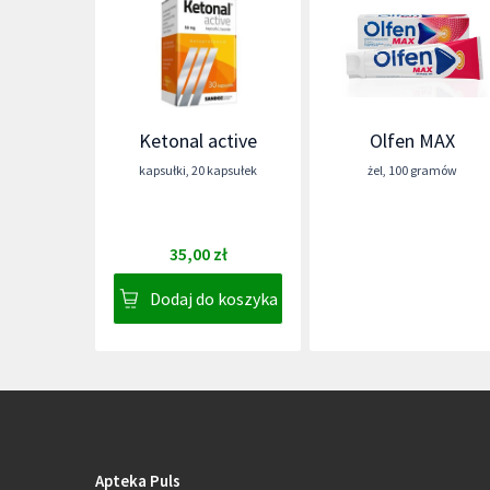
Ketonal active
Olfen MAX
kapsułki
,
20 kapsułek
żel
,
100 gramów
35,00 zł
Dodaj do koszyka
Apteka Puls