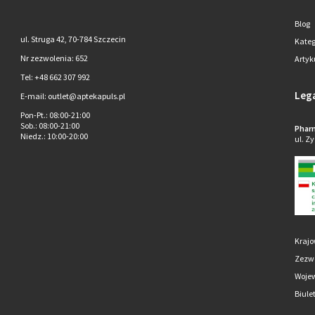
Blog
ul. Struga 42, 70-784 Szczecin
Kateg
Nr zezwolenia: 652
Artyk
Tel: +48 662 307 992
Leg
E-mail: outlet@aptekapuls.pl
Pon-Pt.
: 08:00-21:00
Sob.
: 08:00-21:00
Pharm
Niedz.
: 10:00-20:00
ul. Z
Krajo
Zezwo
Wojew
Biule