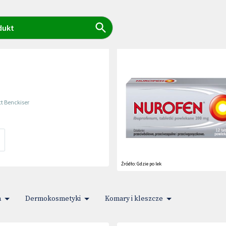
dukt
tt Benckiser
Źródło:
Gdzie po lek
a
Dermokosmetyki
Komary i kleszcze