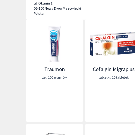
ul. Okunin 1
05-100
Nowy Dwór Mazowiecki
Polska
Traumon
Cefalgin Migraplus
żel
,
100 gramów
tabletki
,
10 tabletek