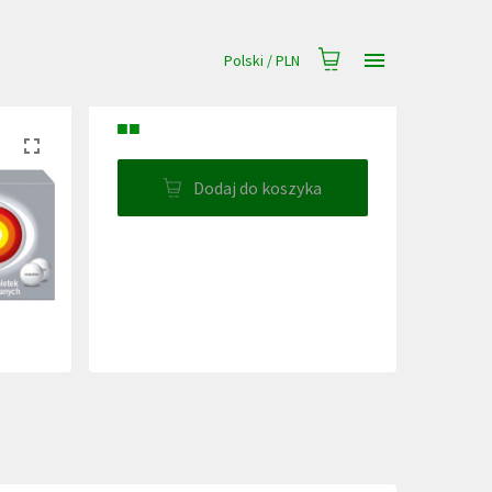
Polski
/
PLN
■■
Dodaj do koszyka