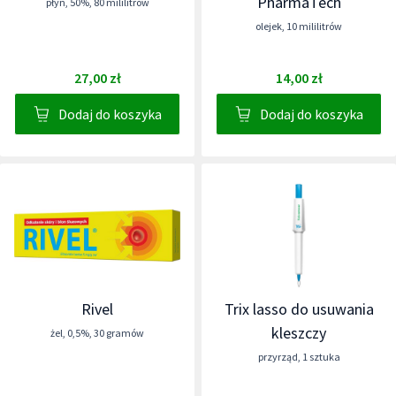
PharmaTech
płyn
,
50%
,
80 mililitrów
olejek
,
10 mililitrów
27,00 zł
14,00 zł
Dodaj do koszyka
Dodaj do koszyka
Rivel
Trix lasso do usuwania
kleszczy
żel
,
0,5%
,
30 gramów
przyrząd
,
1 sztuka