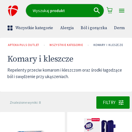
Wyszukaj
produkt
Wszystkie kategorie
Alergia
Ból i gorączka
Dermoko
APTEKA PULS OUTLET
›
WSZYSTKIE KATEGORIE
›
KOMARY I KLESZCZE
Komary i kleszcze
Repelenty przeciw komarom i kleszczom oraz środki łagodzące
ból i swędzenie przy ukąszeniach.
FILTRY
Znalezione wyniki: 8