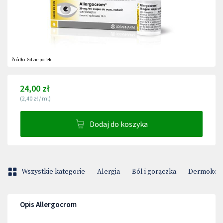
Źródło:
Gdzie po lek
24,00 zł
(
2,40 zł
/
ml
)
Dodaj do koszyka
Wszystkie kategorie
Alergia
Ból i gorączka
Dermokos
Opis Allergocrom