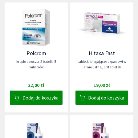
Polcrom
Hitaxa Fast
krople do oczu
,
2 butelki 5
tabletki ulegające rozpadowi w
mililitrów
jamie ustnej
,
10 tabletek
22,00 zł
19,00 zł
Dodaj do koszyka
Dodaj do koszyka