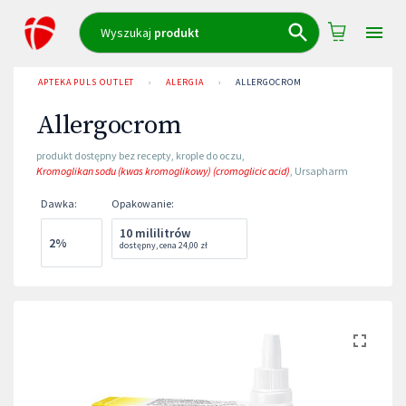
Wyszukaj
produkt
APTEKA PULS OUTLET
›
ALERGIA
›
ALLERGOCROM
Allergocrom
produkt dostępny bez recepty
,
krople do oczu
,
Kromoglikan sodu (kwas kromoglikowy) (cromoglicic acid)
,
Ursapharm
Dawka
:
Opakowanie
:
10 mililitrów
2%
dostępny
,
cena
24,00 zł