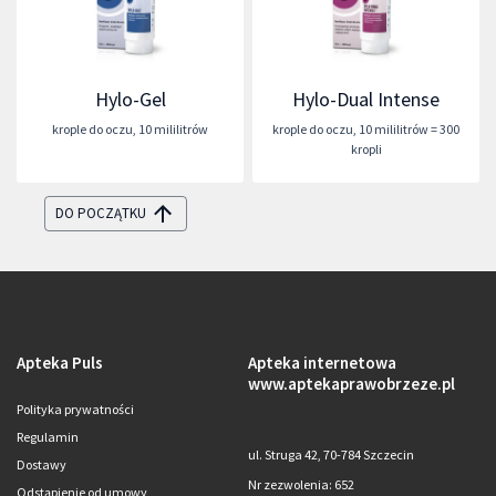
Hylo-Gel
Hylo-Dual Intense
krople do oczu
,
10 mililitrów
krople do oczu
,
10 mililitrów = 300
kropli
DO POCZĄTKU
Apteka Puls
Apteka internetowa
www.aptekaprawobrzeze.pl
Polityka prywatności
Regulamin
ul. Struga 42, 70-784 Szczecin
Dostawy
Nr zezwolenia: 652
Odstąpienie od umowy