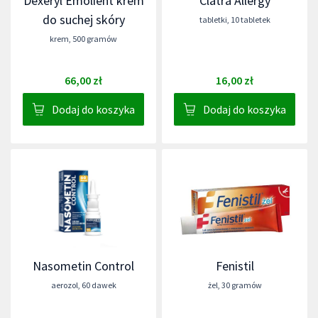
Dexeryl Emolient krem
Clatra Allergy
do suchej skóry
tabletki
,
10 tabletek
krem
,
500 gramów
66,00 zł
16,00 zł
Dodaj do koszyka
Dodaj do koszyka
Nasometin Control
Fenistil
aerozol
,
60 dawek
żel
,
30 gramów